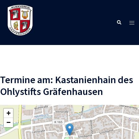
Zum
Inhalt
springen
Suche
Men
ums
Termine am:
Kastanienhain des
Ohlystifts Gräfenhausen
+
−