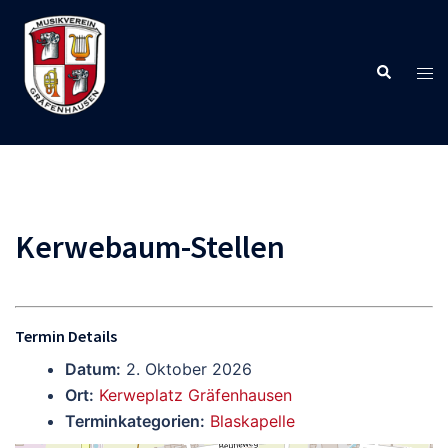
Zum
Inhalt
springen
Suche
Men
ums
Kerwebaum-Stellen
Termin Details
Datum:
2. Oktober 2026
Ort:
Kerweplatz Gräfenhausen
Terminkategorien:
Blaskapelle