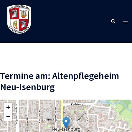
Zum
Inhalt
springen
Suche
Men
ums
Termine am:
Altenpflegeheim
Neu-Isenburg
+
−